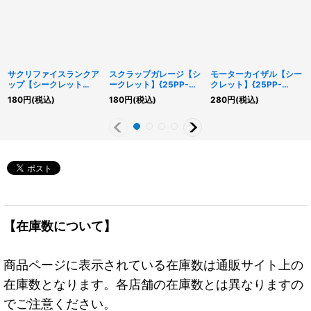
サクリファイスランクア
スクラップガレージ【シ
モーターカイザル【シー
ップ【シークレット
ークレット】{25PP-
クレット】{25PP-
SPECIALREDVer.】
JP003}《罠》
JP001}《モンスター》
180
円
(税込)
180
円
(税込)
280
円
(税込)
{24PP-JP014}《魔法》
【在庫数について】
商品ページに表示されている在庫数は通販サイト上の
在庫数となります。各店舗の在庫数とは異なりますの
でご注意ください。