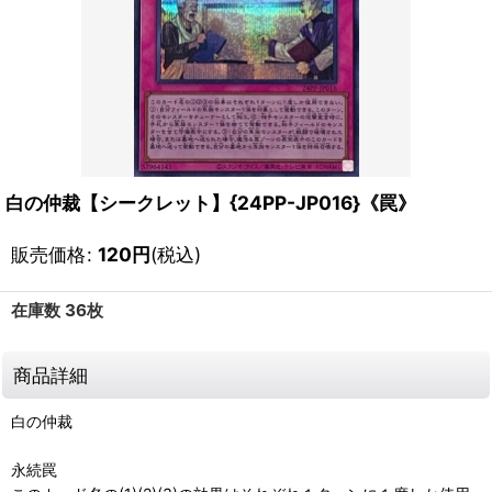
白の仲裁【シークレット】{24PP-JP016}《罠》
販売価格
:
120
円
(税込)
在庫数 36枚
商品詳細
白の仲裁
永続罠