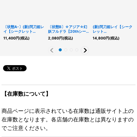
〔状態A-〕(新)閃刀姫レ
〔状態B〕☆アジア☆幻
(新)閃刀姫レイ【シーク
イ【シークレット
妖フルドラ【20thシー
レット
SPECIALREDVer.】
クレット】{アジア
SPECIALREDVer.】
11,400
円
(税込)
2,080
円
(税込)
14,800
円
(税込)
{23PP-JP020}《モン
SOFU-JP026}《モンス
{23PP-JP020}《モン
スター》
ター》
スター》
【在庫数について】
商品ページに表示されている在庫数は通販サイト上の
在庫数となります。各店舗の在庫数とは異なりますの
でご注意ください。