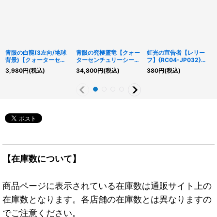
青眼の白龍(3左向/地球
青眼の究極霊竜【クォー
虹光の宣告者【レリー
背景)【クォーターセン
ターセンチュリーシーク
フ】{RC04-JP032}
チュリーシークレット】
レット】{SD47-
《シンクロ》
3,980
円
(税込)
34,800
円
(税込)
380
円
(税込)
{QCAC-JP021}《モン
JPP06}《シンクロ》
スター》
【在庫数について】
商品ページに表示されている在庫数は通販サイト上の
在庫数となります。各店舗の在庫数とは異なりますの
でご注意ください。