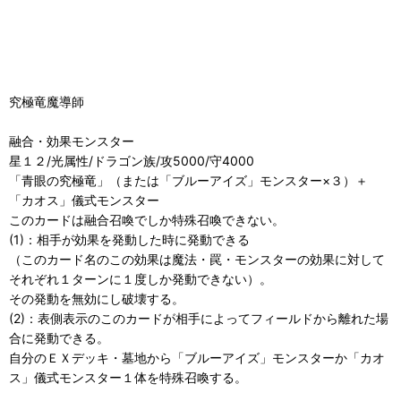
究極竜魔導師
融合・効果モンスター
星１２/光属性/ドラゴン族/攻5000/守4000
「青眼の究極竜」（または「ブルーアイズ」モンスター×３）＋
「カオス」儀式モンスター
このカードは融合召喚でしか特殊召喚できない。
(1)：相手が効果を発動した時に発動できる
（このカード名のこの効果は魔法・罠・モンスターの効果に対して
それぞれ１ターンに１度しか発動できない）。
その発動を無効にし破壊する。
(2)：表側表示のこのカードが相手によってフィールドから離れた場
合に発動できる。
自分のＥＸデッキ・墓地から「ブルーアイズ」モンスターか「カオ
ス」儀式モンスター１体を特殊召喚する。