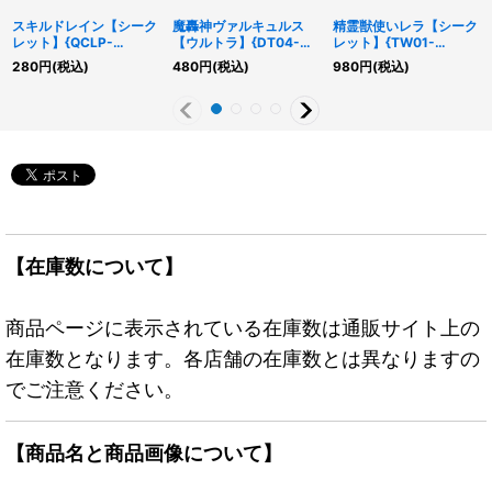
スキルドレイン【シーク
魔轟神ヴァルキュルス
精霊獣使いレラ【シーク
レット】{QCLP-
【ウルトラ】{DT04-
レット】{TW01-
JP025}《罠》
JP036}《シンクロ》
JP122}《モンスター》
280
円
(税込)
480
円
(税込)
980
円
(税込)
【在庫数について】
商品ページに表示されている在庫数は通販サイト上の
在庫数となります。各店舗の在庫数とは異なりますの
でご注意ください。
【商品名と商品画像について】