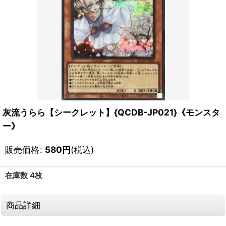
灰流うらら【シークレット】{QCDB-JP021}《モンスタ
ー》
販売価格
:
580
円
(税込)
在庫数 4枚
商品詳細