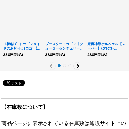
〔状態B〕ドラゴンメイ
ブースタードラゴン【ク
魔轟神獣ケルベラル【ス
ドのお片付け(ロゴ)【シ
ォーターセンチュリーシ
ーパー】{DTC3-
ークレット】{QCTB-
ークレット】{QCCP-
JP008}《モンスター》
380
円
(税込)
380
円
(税込)
480
円
(税込)
JP018}《罠》
JP099}《リンク》
【在庫数について】
商品ページに表示されている在庫数は通販サイト上の