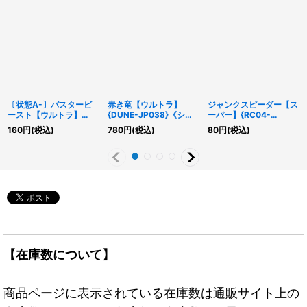
〔状態A-〕バスタービ
赤き竜【ウルトラ】
ジャンクスピーダー【ス
ースト【ウルトラ】
{DUNE-JP038}《シン
ーパー】{RC04-
{BPRO-JPS01}《モンス
クロ》
JP033}《シンクロ》
160
円
(税込)
780
円
(税込)
80
円
(税込)
ター》
【在庫数について】
商品ページに表示されている在庫数は通販サイト上の