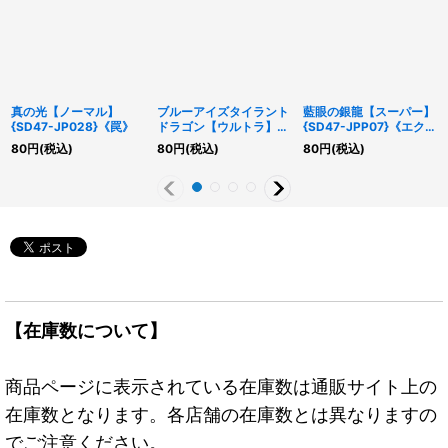
真の光【ノーマル】
ブルーアイズタイラント
藍眼の銀龍【スーパー】
{SD47-JP028}《罠》
ドラゴン【ウルトラ】
{SD47-JPP07}《エクシ
{25LP-JP019}《融合》
ーズ》
80
円
(税込)
80
円
(税込)
80
円
(税込)
【在庫数について】
商品ページに表示されている在庫数は通販サイト上の
在庫数となります。各店舗の在庫数とは異なりますの
でご注意ください。