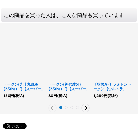
この商品を買った人は、こんな商品も買っています
トークン(九十九遊馬)
トークン(神代凌牙)
〔状態A-〕フォトント
(25thロゴ)【スーパー】
(25thロゴ)【スーパー】
ークン【ウルトラ】
{QCDB-JPT17}《トー
{QCDB-JPT19}《トー
{TK05-JP036}《トー
120
円
(税込)
80
円
(税込)
1,280
円
(税込)
クン》
クン》
クン》