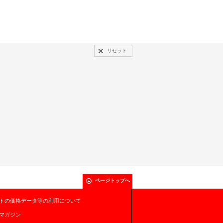
リセット
ページトップへ
トの価格データ等の利用について
マガジン