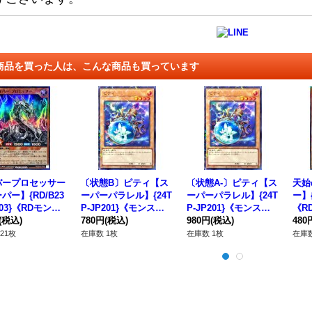
商品を買った人は、こんな商品も買っています
バープロセッサー
〔状態B〕ピティ【ス
〔状態A-〕ピティ【ス
天始
パー】{RD/B23
ーパーパラレル】{24T
ーパーパラレル】{24T
ー】{
003}《RDモンス
P-JP201}《モンスタ
P-JP201}《モンスタ
《R
》
(税込)
ー》
780円
(税込)
ー》
980円
(税込)
480
21枚
在庫数 1枚
在庫数 1枚
在庫数