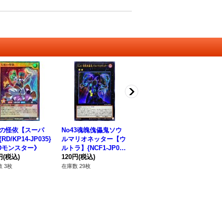
の怪依【スーパ
No43魂魄傀儡鬼ソウ
魂喰魔獣バズー【ノー
C
RD/KP14-JP035}
ルマリオネッター【ウ
マルパラレル】{25PR-
ト
Dモンスター》
ルトラ】{NCF1-JP04
JP003}《エクシー
【ウ
円
(税込)
3}《エクシーズ》
120円
(税込)
ズ》
180円
(税込)
P
38
 3枚
在庫数 29枚
在庫数 3枚
在庫