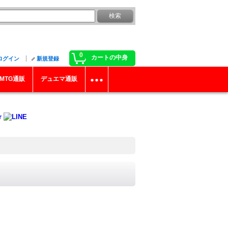
0
カートの中身
ログイン
新規登録
MTG通販
デュエマ通販