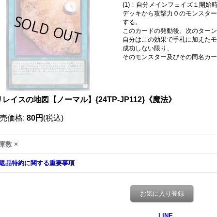
(1)：自分メインフェイズ１開始
デッキから攻撃力０のモンスター
する。
このカードの発動後、次のター
自分はこの効果で手札に加えたモ
成功しない限り、
そのモンスター及びその同名カー
レイスの地図【ノーマル】{24TP-JP112}《魔法》
売価格
:
80円
(税込)
庫数 ×
返品特約に関する重要事項
お気に入り登録