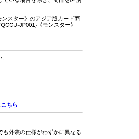
している場合を除き、商品を区別
}《モンスター》のアジア版カード商
CU-JP001}《モンスター》
い。
は
こちら
でも外装の仕様がわずかに異なる