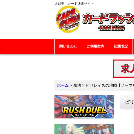
遊戯王 カード通販サイト
問い合わせ
ご利用案内
状態表記
ホーム
>
魔法
>
ピリレイスの地図【ノーマル】{
ピリ