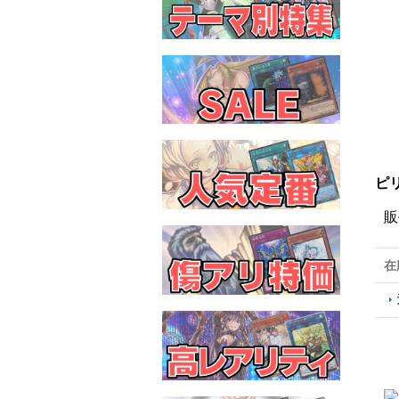
ピリ
販
在