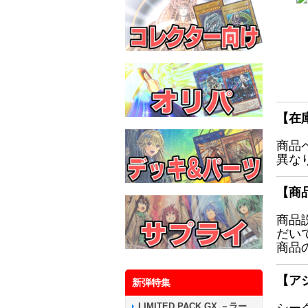
【在
商品
異な
【商
商品
だい
商品
【ア
新弾特集
LIMITED PACK GX －ラー