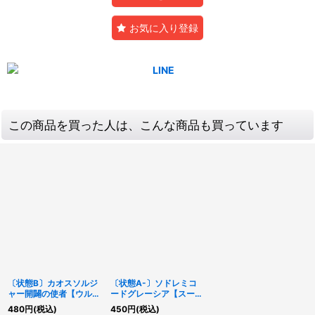
お気に入り登録
この商品を買った人は、こんな商品も買っています
〔状態B〕カオスソルジ
〔状態A-〕ソドレミコ
ャー開闢の使者【ウルト
ードグレーシア【スーパ
ラ】{EE2-JP025}《モ
ー】{DBAG-JP018}
480
円
(税込)
450
円
(税込)
ンスター》
《モンスター》