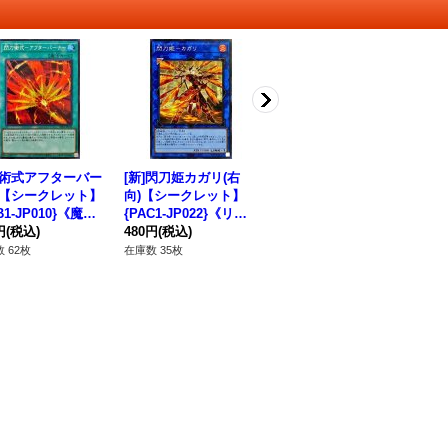
術式アフターバー
[新]閃刀姫カガリ(右
マシマシュマロン【ノ
閃
【シークレット】
向)【シークレット】
ーマル】{LEDE-JP00
【
B1-JP010}《魔
{PAC1-JP022}《リン
5}《モンスター》
B1
円
(税込)
ク》
480円
(税込)
80円
(税込)
98
 62枚
在庫数 35枚
在庫数 48枚
在庫