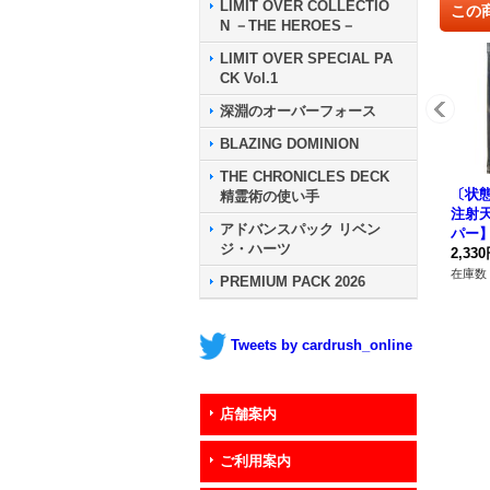
LIMIT OVER COLLECTIO
この
N －THE HEROES－
LIMIT OVER SPECIAL PA
CK Vol.1
深淵のオーバーフォース
BLAZING DOMINION
THE CHRONICLES DECK
〔状態
精霊術の使い手
注射
アドバンスパック リベン
パー】{
ジ・ハーツ
《モ
2,33
在庫数 
PREMIUM PACK 2026
Tweets by cardrush_online
店舗案内
ご利用案内