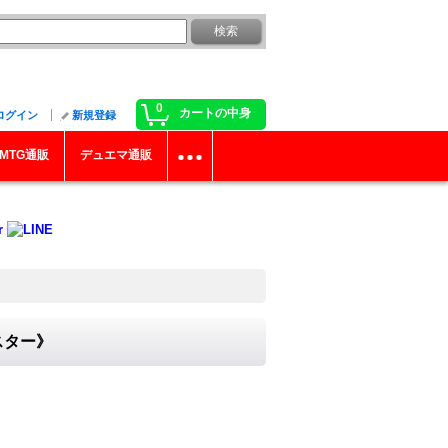
0
カートの中身
ログイン
新規登録
MTG通販
デュエマ通販
ンスター》