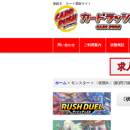
遊戯王 カード通販サイト
問い合わせ
ご利用案内
状態表記
ホーム
>
モンスター
>
〔状態A-〕(新)閃刀
〔状