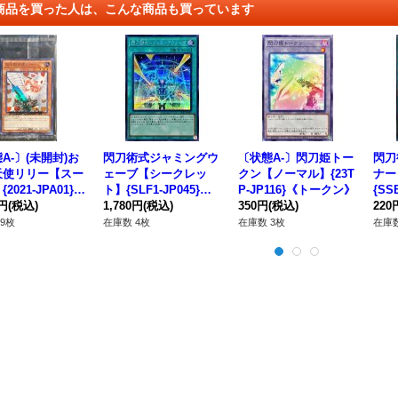
商品を買った人は、こんな商品も買っています
A-〕(未開封)お
閃刀術式ジャミングウ
〔状態A-〕閃刀姫トー
閃刀
天使リリー【スー
ェーブ【シークレッ
クン【ノーマル】{23T
ナー
2021-JPA01}
ト】{SLF1-JP045}
P-JP116}《トークン》
{SS
ンスター》
0円
(税込)
《魔法》
1,780円
(税込)
350円
(税込)
法》
220
9枚
在庫数 4枚
在庫数 3枚
在庫数