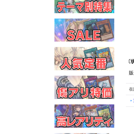
〔状
販
在