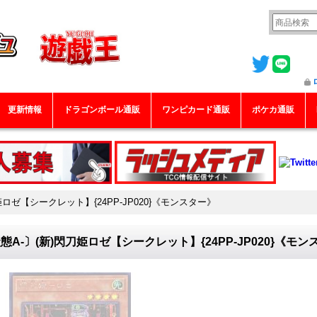
更新情報
ドラゴンボール通販
ワンピカード通販
ポケカ通販
姫ロゼ【シークレット】{24PP-JP020}《モンスター》
態A-〕(新)閃刀姫ロゼ【シークレット】{24PP-JP020}《モ