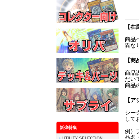
【在
商品
異な
【商
商品
だい
商品
【ア
シー
して
新弾特集
例）
品名
UTILITY SELECTION