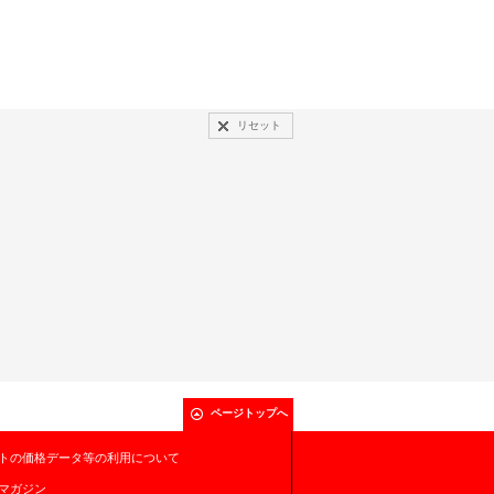
リセット
ページトップへ
トの価格データ等の利用について
マガジン