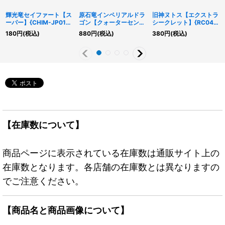
輝光竜セイファート【ス
原石竜インペリアルドラ
旧神ヌトス【エクストラ
ーパー】{CHIM-JP014}
ゴン【クォーターセンチ
シークレット】{RC04-
《モンスター》
ュリーシークレット】
JP027}《融合》
180
円
(税込)
880
円
(税込)
380
円
(税込)
{ROTA-JP013}《モンス
ター》
【在庫数について】
商品ページに表示されている在庫数は通販サイト上の
在庫数となります。各店舗の在庫数とは異なりますの
でご注意ください。
【商品名と商品画像について】