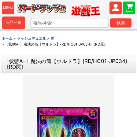
MENU
カート
商品一覧
検索
ホーム
>
ラッシュデュエル
>
罠
>
〔状態A-〕魔法の筒【ウルトラ】{RD/HC01-JP034}《RD罠》
〔状態A-〕魔法の筒【ウルトラ】{RD/HC01-JP034}
《RD罠》