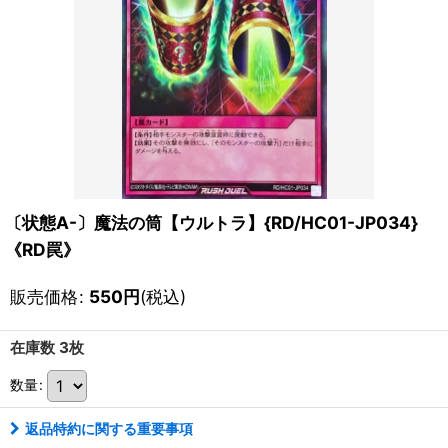
〔状態A-〕魔法の筒【ウルトラ】{RD/HC01-JP034}
《RD罠》
販売価格
:
550
円
(税込)
在庫数 3枚
数量
:
返品特約に関する重要事項