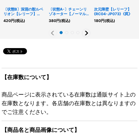
〔状態B〕深淵の獣ルベ
〔状態A-〕チェーンリ
次元障壁【レリーフ】
リオン【レリーフ】
ゾネーター【ノーマルパ
{RC04-JP073}《罠》
{DABL-JP009}《モン
ラレル】{SPHR-JP018}
420
円
(税込)
380
円
(税込)
180
円
(税込)
スター》
《モンスター》
【在庫数について】
商品ページに表示されている在庫数は通販サイト上の
在庫数となります。各店舗の在庫数とは異なりますの
でご注意ください。
【商品名と商品画像について】