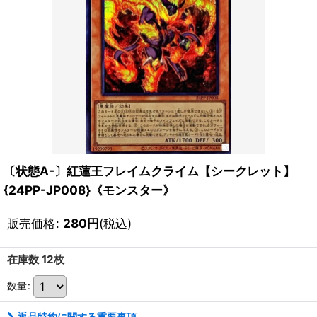
〔状態A-〕紅蓮王フレイムクライム【シークレット】
{24PP-JP008}《モンスター》
販売価格
:
280
円
(税込)
在庫数 12枚
数量
:
返品特約に関する重要事項