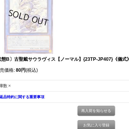
態B〕古聖戴サウラヴィス【ノーマル】{23TP-JP407}《儀式
売価格
:
80円
(税込)
庫数 ×
返品特約に関する重要事項
再入荷を知らせる
お気に入り登録