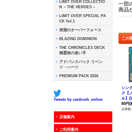
LIMIT OVER COLLECTIO
一部
N －THE HEROES－
商品
LIMIT OVER SPECIAL PA
CK Vol.1
深淵のオーバーフォース
この
BLAZING DOMINION
THE CHRONICLES DECK
精霊術の使い手
アドバンスパック リベン
ジ・ハーツ
PREMIUM PACK 2026
シン
ク【
ル】{D
Tweets by cardrush_online
《魔
80円
(
在庫数 
店舗案内
ご利用案内