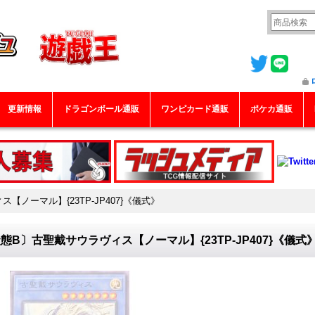
更新情報
ドラゴンボール通販
ワンピカード通販
ポケカ通販
【ノーマル】{23TP-JP407}《儀式》
態B〕古聖戴サウラヴィス【ノーマル】{23TP-JP407}《儀式