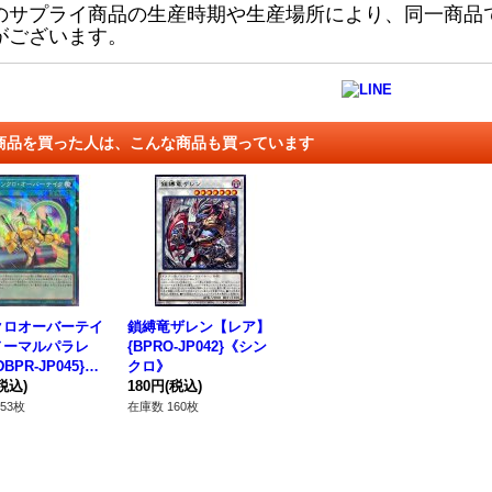
のサプライ商品の生産時期や生産場所により、同一商品
がございます。
商品を買った人は、こんな商品も買っています
クロオーバーテイ
鎖縛竜ザレン【レア】
ノーマルパラレ
{BPRO-JP042}《シン
BPR-JP045}
クロ》
法》
税込)
180円
(税込)
53枚
在庫数 160枚