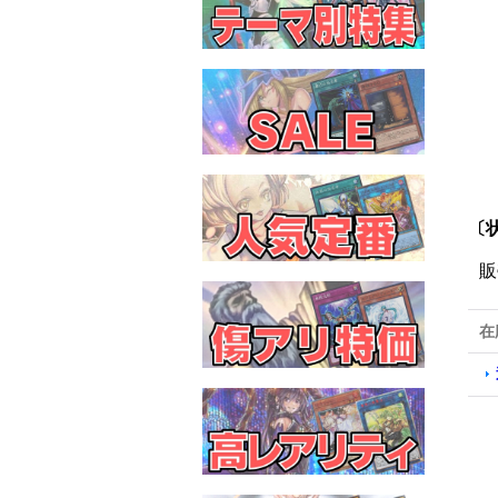
〔状
販
在