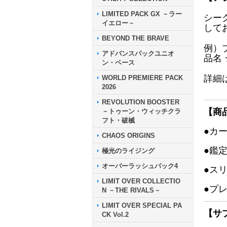
LIMITED PACK GX －ラー
シー
イエロー－
して
BEYOND THE BRAVE
例）
アドバンスパックユニオ
品名
ン・ベース
詳細
WORLD PREMIERE PACK
2026
REVOLUTION BOOSTER
【商
－トゥーン・ウィッチクラ
フト・破械
●カ
CHAOS ORIGINS
●鑑
極光のライジング
オーバーラッシュパック4
●ス
LIMIT OVER COLLECTIO
●プ
N －THE RIVALS－
LIMIT OVER SPECIAL PA
【サ
CK Vol.2