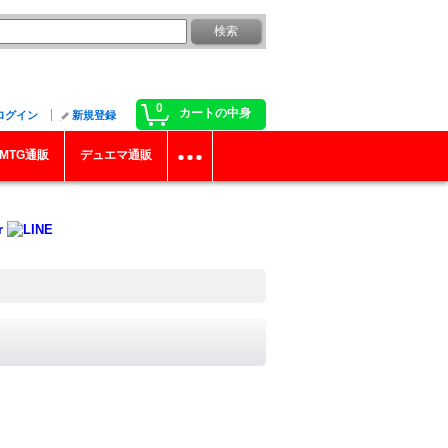
0
カートの中身
ログイン
新規登録
MTG通販
デュエマ通販
》