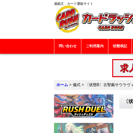
遊戯王 カード通販サイト
問い合わせ
ご利用案内
状態表記
ホーム
>
儀式
>
〔状態B〕古聖戴サウラヴィス
〔状