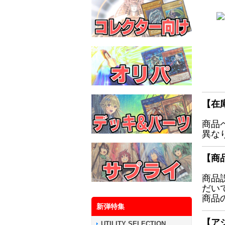
【在
商品
異な
【商
商品
だい
商品
新弾特集
【ア
UTILITY SELECTION