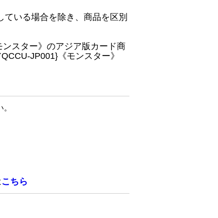
している場合を除き、商品を区別
}《モンスター》のアジア版カード商
CU-JP001}《モンスター》
い。
は
こちら