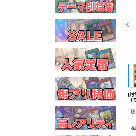
(封
《
販
在