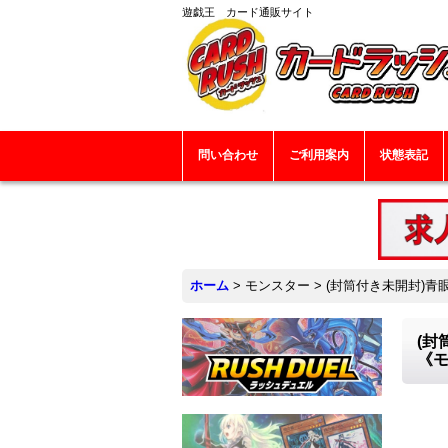
遊戯王 カード通販サイト
問い合わせ
ご利用案内
状態表記
ホーム
>
モンスター
>
(封筒付き未開封)青眼
(封
《