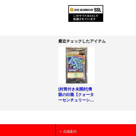
最近チェックしたアイテム
(封筒付き未開封)青
眼の白龍【クォータ
ーセンチュリーシー
クレットGREEN Ve
r.】{TD02-JP001}
《モンスター》
店舗案内