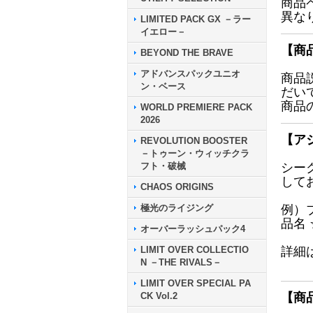
商品
異な
LIMITED PACK GX －ラー
イエロー－
【商
BEYOND THE BRAVE
アドバンスパックユニオ
商品
ン・ベース
だい
商品
WORLD PREMIERE PACK
2026
【ア
REVOLUTION BOOSTER
－トゥーン・ウィッチクラ
フト・破械
シー
して
CHAOS ORIGINS
極光のライジング
例）
品名
オーバーラッシュパック4
LIMIT OVER COLLECTIO
詳細
N －THE RIVALS－
LIMIT OVER SPECIAL PA
CK Vol.2
【商