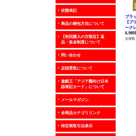
状態表記
ブラ
【プ
商品の梱包方法について
ークレ
P00
6,98
【初回購入の方限定】返
在庫数 
品・返金制度について
問い合わせ
店頭受取について
遊戯王「アジア圏向け日本
語表記カード」について
メールマガジン
全商品カテゴリリンク
特定商取引法表示