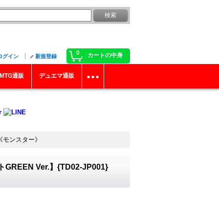
0
カートの中身
ログイン
新規登録
MTG通販
デュエマ通販
}《モンスター》
 Ver.】{TD02-JP001}