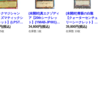
ックマジシャン
(未開封)真エクゾディ
(未開封)青眼の白龍
リズマティックシ
ア【20thシークレッ
【クォーターセンチュ
ット】{LPST-J
ト】{YMAB-JP001}
リーシークレット】{N
1}《モンスター》
0円
(税込)
《モンスター》
34,800円
(税込)
YC1-JP001}《モンス
39,800円
(税込)
ター》
5枚
在庫数 1枚
在庫数 10枚