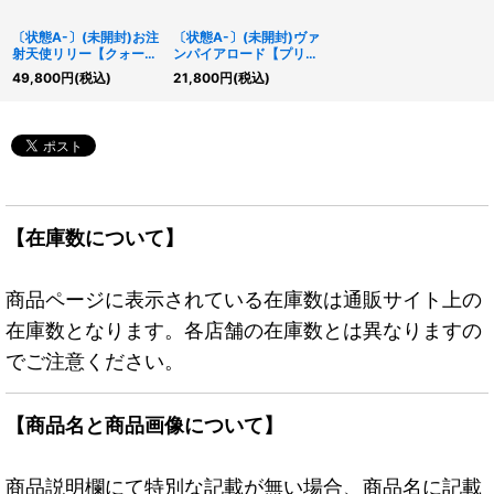
〔状態A-〕(未開封)お注
〔状態A-〕(未開封)ヴァ
射天使リリー【クォータ
ンパイアロード【プリズ
ーセンチュリーシークレ
マティックシークレッ
49,800
円
(税込)
21,800
円
(税込)
ット】{24YA-JP002}
ト】{25YA-JP004}
《モンスター》
《モンスター》
【在庫数について】
商品ページに表示されている在庫数は通販サイト上の
在庫数となります。各店舗の在庫数とは異なりますの
でご注意ください。
【商品名と商品画像について】
商品説明欄にて特別な記載が無い場合、商品名に記載