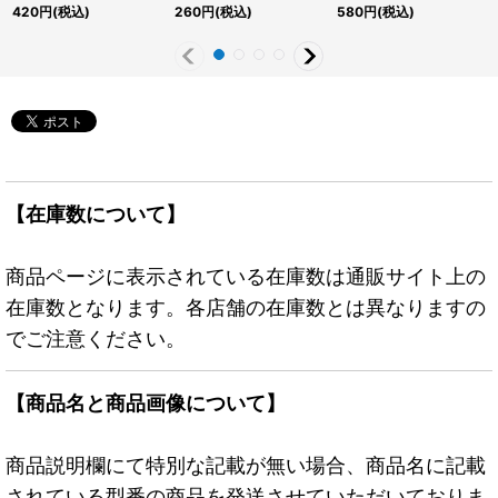
クレット】{RD/KP18-
ト】{RD/KP23-JP051}
ト】{RD/KP23-JP050}
420
円
(税込)
260
円
(税込)
580
円
(税込)
JP023}《RDモンスタ
《RD魔法》
《RD魔法》
ー》
【在庫数について】
商品ページに表示されている在庫数は通販サイト上の
在庫数となります。各店舗の在庫数とは異なりますの
でご注意ください。
【商品名と商品画像について】
商品説明欄にて特別な記載が無い場合、商品名に記載
されている型番の商品を発送させていただいておりま