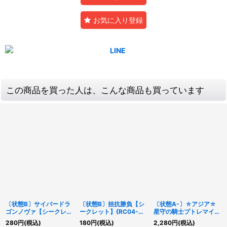
お気に入り登録
この商品を買った人は、こんな商品も買っています
〔状態B〕サイバードラ
〔状態B〕拮抗勝負【シ
〔状態A-〕☆アジア☆
ゴンノヴァ【シークレッ
ークレット】{RC04-
星守の騎士プトレマイオ
ト】{QCCP-JP025}
JP075}《罠》
ス【シークレット】{ア
280
円
(税込)
180
円
(税込)
2,280
円
(税込)
《エクシーズ》
ジアCROS-JP050}《エ