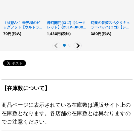
〔状態A-〕未界域のビ
燦幻開門(ロゴ)【シーク
幻奏の音姫スペクタキュ
ッグフット【ウルトラ】
レット】{25LP-JP008}
ラーバッハ(ロゴ)【シー
{EP19-JP021}《モンス
《魔法》
クレット】{25LP-
70
円
(税込)
1,480
円
(税込)
380
円
(税込)
ター》
JP006}《融合》
【在庫数について】
商品ページに表示されている在庫数は通販サイト上の
在庫数となります。各店舗の在庫数とは異なりますの
でご注意ください。