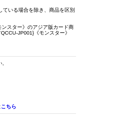
している場合を除き、商品を区別
}《モンスター》のアジア版カード商
CU-JP001}《モンスター》
い。
は
こちら