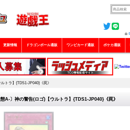
更新情報
ドラゴンボール通販
ワンピカード通販
ポケカ通販
トラ】{TDS1-JP040}《罠》
態A-〕神の警告(ロゴ)【ウルトラ】{TDS1-JP040}《罠》