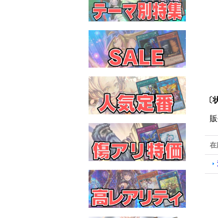
〔状
販
在