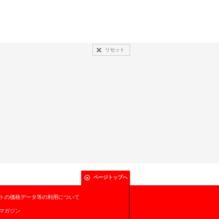
リセット
ページトップへ
トの価格データ等の利用について
マガジン