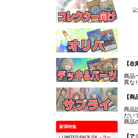
【在
商品
異な
【商
商品
だい
商品
新弾特集
【ア
LIMITED PACK GX －ラー