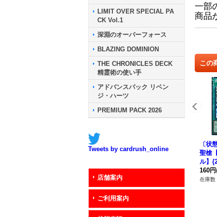
一部
LIMIT OVER SPECIAL PA
商品
CK Vol.1
深淵のオーバーフォース
BLAZING DOMINION
この
THE CHRONICLES DECK
精霊術の使い手
アドバンスパック リベン
ジ・ハーツ
PREMIUM PACK 2026
〔状態
Tweets by cardrush_online
聖槍
ル】{2
《魔
160円
店舗案内
在庫数 
ご利用案内