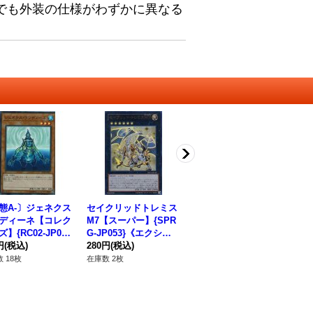
でも外装の仕様がわずかに異なる
態A-〕ジェネクス
セイクリッドトレミス
〔状態A-〕ギアギガン
侵
ディーネ【コレク
M7【スーパー】{SPR
トX【ウルトラ】{DS1
マル
】{RC02-JP01
G-JP053}《エクシー
4-JPM30}《エクシー
《
《モンスター》
円
(税込)
ズ》
280円
(税込)
ズ》
380円
(税込)
80
 18枚
在庫数 2枚
在庫数 11枚
在庫