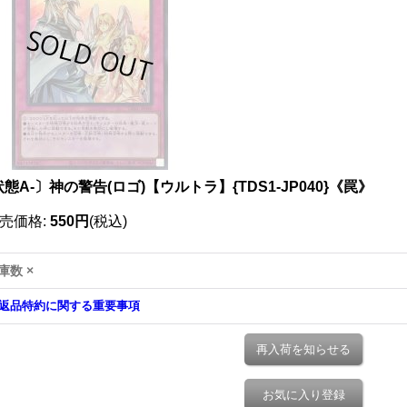
態A-〕神の警告(ロゴ)【ウルトラ】{TDS1-JP040}《罠》
売価格
:
550円
(税込)
庫数 ×
返品特約に関する重要事項
再入荷を知らせる
お気に入り登録