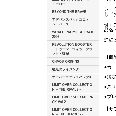
イエロー－
シー
BEYOND THE BRAVE
して
アドバンスパックユニオ
例）
ン・ベース
品名
WORLD PREMIERE PACK
2026
詳細
REVOLUTION BOOSTER
－トゥーン・ウィッチクラ
フト・破械
【商
CHAOS ORIGINS
●カ
極光のライジング
●鑑
オーバーラッシュパック4
LIMIT OVER COLLECTIO
●ス
N －THE RIVALS－
●プ
LIMIT OVER SPECIAL PA
CK Vol.2
【サ
LIMIT OVER COLLECTIO
N －THE HEROES－