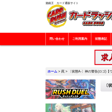
遊戯王 カード通販サイト
問い合わせ
ご利用案内
状態表記
ホーム
>
罠
>
〔状態A-〕神の警告(ロゴ)【ウル
〔状