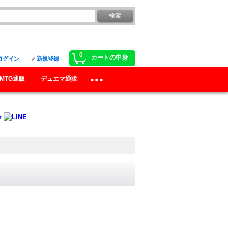
0
カートの中身
ログイン
新規登録
MTG通販
デュエマ通販