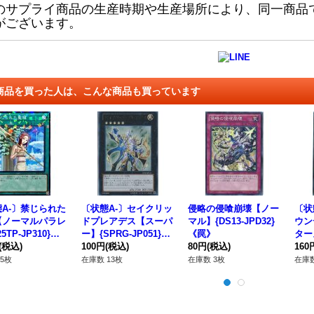
のサプライ商品の生産時期や生産場所により、同一商品
がございます。
商品を買った人は、こんな商品も買っています
A-〕禁じられた
〔状態A-〕セイクリッ
侵略の侵喰崩壊【ノー
〔状
【ノーマルパラレ
ドプレアデス【スーパ
マル】{DS13-JPD32}
ウン
5TP-JP310}
ー】{SPRG-JP051}
《罠》
ターズ
法》
(税込)
《エクシーズ》
100円
(税込)
80円
(税込)
7}
160
5枚
在庫数 13枚
在庫数 3枚
在庫数