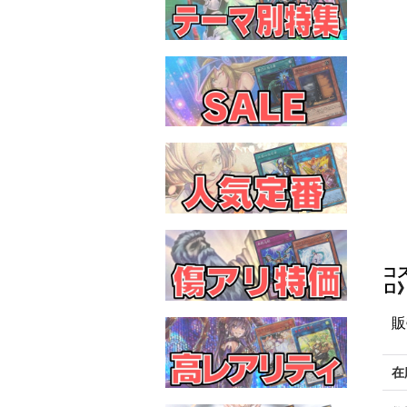
コ
ロ
販
在