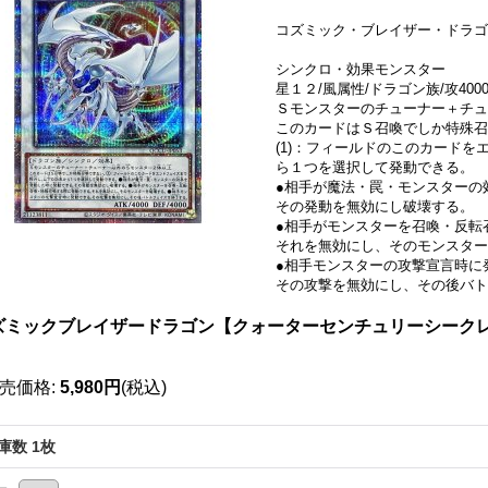
コズミック・ブレイザー・ドラゴ
シンクロ・効果モンスター
星１２/風属性/ドラゴン族/攻4000/
Ｓモンスターのチューナー＋チュ
このカードはＳ召喚でしか特殊召
(1)：フィールドのこのカード
ら１つを選択して発動できる。
●相手が魔法・罠・モンスターの
その発動を無効にし破壊する。
●相手がモンスターを召喚・反転
それを無効にし、そのモンスター
●相手モンスターの攻撃宣言時に
その攻撃を無効にし、その後バ
ズミックブレイザードラゴン【クォーターセンチュリーシークレット】
》
売価格
:
5,980円
(税込)
庫数 1枚