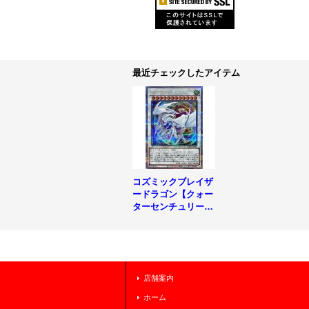
最近チェックしたアイテム
コズミックブレイザ
ードラゴン【クォー
ターセンチュリーシ
ークレット】{QCCU
-JP053}《シンク
ロ》
店舗案内
ホーム