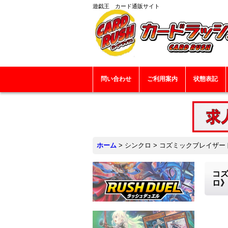
遊戯王 カード通販サイト
問い合わせ
ご利用案内
状態表記
ホーム
>
シンクロ
>
コズミックブレイザード
コズ
ロ