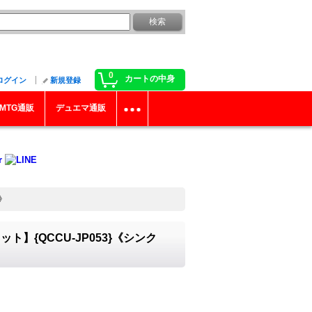
0
カートの中身
ログイン
新規登録
MTG通販
デュエマ通販
》
{QCCU-JP053}《シンク