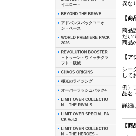
異な
イエロー－
BEYOND THE BRAVE
【商
アドバンスパックユニオ
ン・ベース
商品
だい
WORLD PREMIERE PACK
商品
2026
REVOLUTION BOOSTER
【ア
－トゥーン・ウィッチクラ
フト・破械
シー
CHAOS ORIGINS
して
極光のライジング
例）
オーバーラッシュパック4
品名
LIMIT OVER COLLECTIO
N －THE RIVALS－
詳細
LIMIT OVER SPECIAL PA
CK Vol.2
【商
LIMIT OVER COLLECTIO
N －THE HEROES－