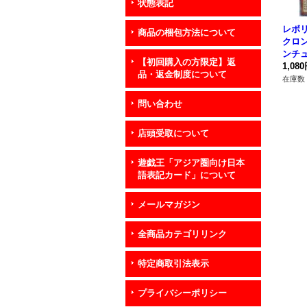
状態表記
レボ
商品の梱包方法について
クロ
ンチ
【初回購入の方限定】返
ト】{Q
1,08
品・返金制度について
《モ
在庫数 
問い合わせ
店頭受取について
遊戯王「アジア圏向け日本
語表記カード」について
メールマガジン
全商品カテゴリリンク
特定商取引法表示
プライバシーポリシー