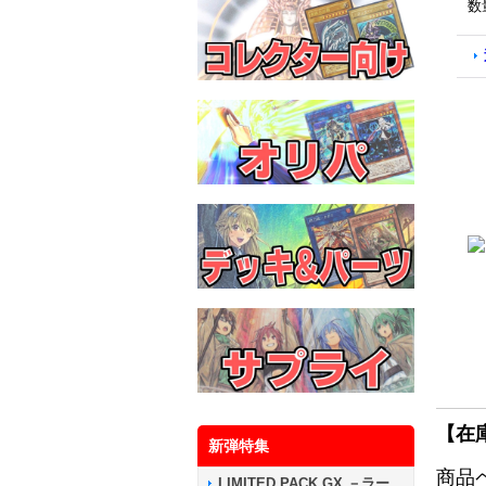
数
【在
新弾特集
商品
LIMITED PACK GX －ラー