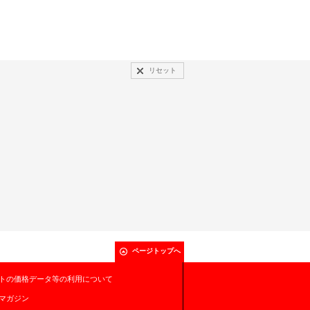
リセット
ページトップへ
トの価格データ等の利用について
マガジン