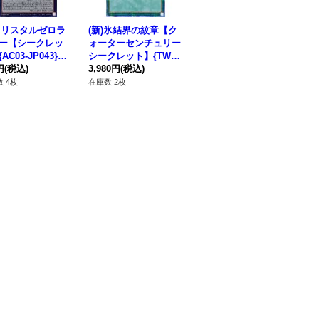
クリスタルゼロラ
(新)氷結界の紋章【ク
クイーンマドルチェテ
〔
ー【シークレッ
ォーターセンチュリー
ィアラミス【クォータ
Abs
AC03-JP043}
シークレット】{TW01
ーセンチュリーシーク
【
クシーズ》
円
(税込)
-JP042}《魔法》
3,980円
(税込)
レット】{QCCP-JP15
1,280円
(税込)
リ
83
1}《エクシーズ》
CC
 4枚
在庫数 2枚
在庫数 4枚
在庫
タ