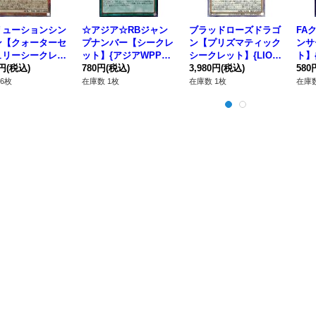
リューションシン
☆アジア☆RBジャン
ブラッドローズドラゴ
FA
ン【クォーターセ
プナンバー【シークレ
ン【プリズマティック
ンサ
ュリーシークレッ
ット】{アジアWPP7-J
シークレット】{LIOV-
ト】{
CCU-JP048}
0円
(税込)
P022}《魔法》
780円
(税込)
JP035}《シンクロ》
3,980円
(税込)
《エ
580
ンスター》
6枚
在庫数 1枚
在庫数 1枚
在庫数