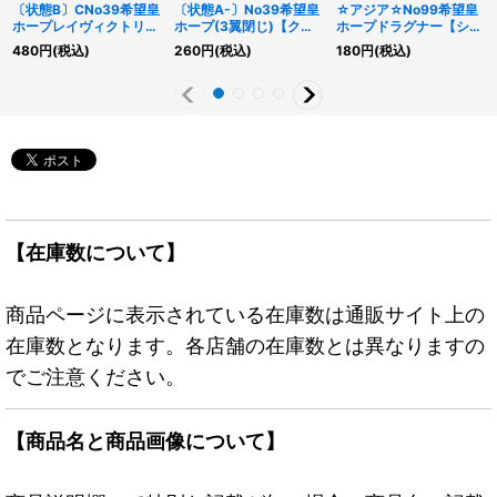
〔状態B〕CNo39希望皇
〔状態A-〕No39希望皇
☆アジア☆No99希望皇
ホープレイヴィクトリー
ホープ(3翼閉じ)【クォ
ホープドラグナー【シー
【レリーフ】{JOTL-
ーターセンチュリーシー
クレット】{アジア
480
円
(税込)
260
円
(税込)
180
円
(税込)
JP048}《エクシーズ》
クレット】{QCAC-
QCCU-JP069}《エクシ
JP034}《エクシーズ》
ーズ》
【在庫数について】
商品ページに表示されている在庫数は通販サイト上の
在庫数となります。各店舗の在庫数とは異なりますの
でご注意ください。
【商品名と商品画像について】