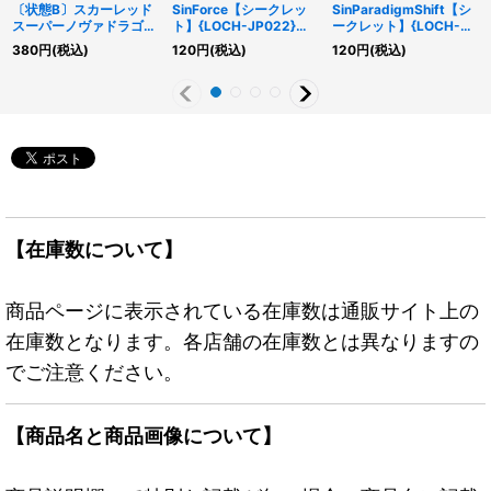
〔状態B〕スカーレッド
SinForce【シークレッ
SinParadigmShift【シ
スーパーノヴァドラゴン
ト】{LOCH-JP022}
ークレット】{LOCH-
【ウルトラ】{LGB1-
《罠》
JP023}《罠》
380
円
(税込)
120
円
(税込)
120
円
(税込)
JP021}《シンクロ》
【在庫数について】
商品ページに表示されている在庫数は通販サイト上の
在庫数となります。各店舗の在庫数とは異なりますの
でご注意ください。
【商品名と商品画像について】