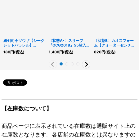
総剣司令ソウザ【シーク
〔状態A-〕スリーブ
〔状態B〕カオスフォー
レットパラレル】
『OCG2018』55枚入り
ム【クォーターセンチュ
{TW03-JP003}《シン
【-】{-}《スリーブ》
リーシークレット】
180
円
(税込)
1,400
円
(税込)
820
円
(税込)
クロ》
{QCCP-JP196}《魔
法》
【在庫数について】
商品ページに表示されている在庫数は通販サイト上の
在庫数となります。各店舗の在庫数とは異なりますの