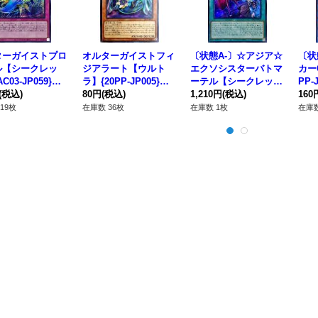
ターガイストプロ
オルターガイストフィ
〔状態A-〕☆アジア☆
〔状
ル【シークレッ
ジアラート【ウルト
エクソシスターバトマ
カー
C03-JP059}
ラ】{20PP-JP005}
ーテル【シークレッ
PP-
》
(税込)
《モンスター》
80円
(税込)
ト】{アジアBPRO-JP
1,210円
(税込)
160
066}《魔法》
19枚
在庫数 36枚
在庫数 1枚
在庫数