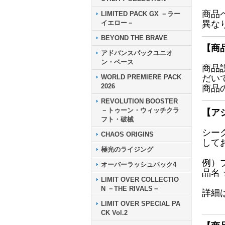
商品
LIMITED PACK GX －ラー
イエロー－
異な
BEYOND THE BRAVE
【商
アドバンスパックユニオ
ン・ベース
商品
WORLD PREMIERE PACK
だい
2026
商品
REVOLUTION BOOSTER
－トゥーン・ウィッチクラ
【ア
フト・破械
シー
CHAOS ORIGINS
して
極光のライジング
例）
オーバーラッシュパック4
品名
LIMIT OVER COLLECTIO
N －THE RIVALS－
詳細
LIMIT OVER SPECIAL PA
CK Vol.2