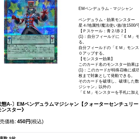
EMペンデュラム・マジシャン
ペンデュラム・効果モンスター
星４/地属性/魔法使い族/攻1500/守
【Ｐスケール：青２/赤２】
(1)：自分フィールドに「ＥＭ
る。
自分フィールドの「ＥＭ」モンス
０アップする。
【モンスター効果】
このカード名のモンスター効果は
(1)：このカードが特殊召喚に
枚まで対象として発動できる。
そのカードを破壊し、破壊した数
ジシャン」以外の
「ＥＭ」モンスターを手札に加え
状態A-〕EMペンデュラムマジシャン【クォーターセンチュリーシーク
モンスター》
売価格
:
450円
(税込)
庫数 9枚