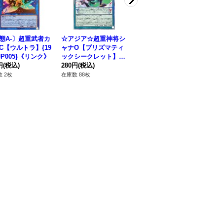
態A-〕超重武者カ
☆アジア☆超重神将シ
超重神童ワカU4【シ
〔
C【ウルトラ】{19
ャナO【プリズマティ
ークレット】{CYAC-J
【
JP005}《リンク》
ックシークレット】
P006}《モンスター》
リ
円
(税込)
{アジアCYAC-JP040}
280円
(税込)
380円
(税込)
CC
82
《シンクロ》
 2枚
在庫数 88枚
在庫数 14枚
在庫