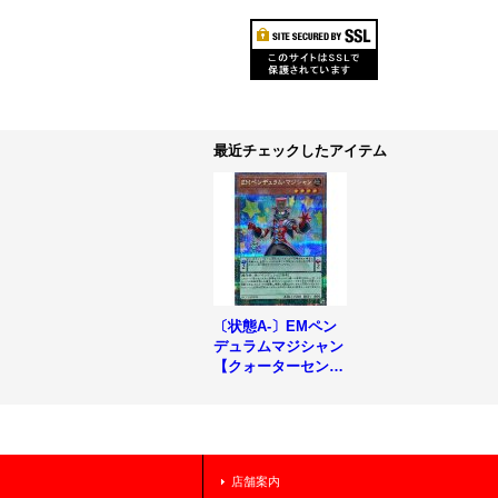
最近チェックしたアイテム
〔状態A-〕EMペン
デュラムマジシャン
【クォーターセンチ
ュリーシークレッ
ト】{QCCU-JP078}
《モンスター》
店舗案内