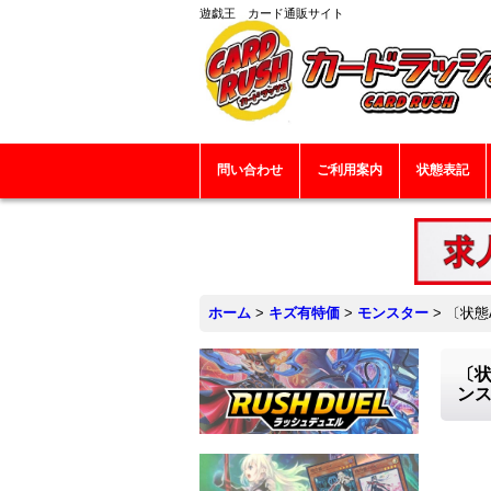
遊戯王 カード通販サイト
問い合わせ
ご利用案内
状態表記
ホーム
>
キズ有特価
>
モンスター
>
〔状態
〔状
ン