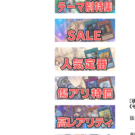
〔
《
販
在