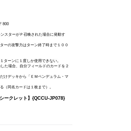
 800
」モンスターがＰ召喚された場合に発動す
ターの攻撃力はターン終了時まで１００
１ターンに１度しか使用できない。
成功した場合、自分フィールドのカードを２
だけデッキから「ＥＭペンデュラム・マ
る（同名カードは１枚まで）。
レット】{QCCU-JP078}