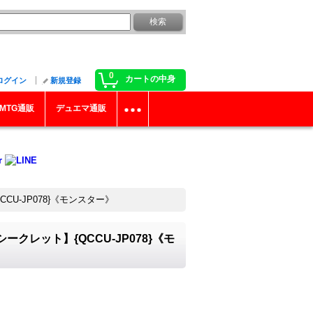
0
カートの中身
ログイン
新規登録
MTG通販
デュエマ通販
U-JP078}《モンスター》
レット】{QCCU-JP078}《モ