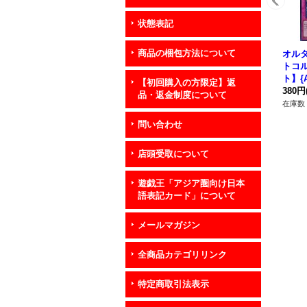
状態表記
商品の梱包方法について
オル
トコ
ト】{A
【初回購入の方限定】返
《罠
380円
品・返金制度について
在庫数 
問い合わせ
店頭受取について
遊戯王「アジア圏向け日本
語表記カード」について
メールマガジン
全商品カテゴリリンク
特定商取引法表示