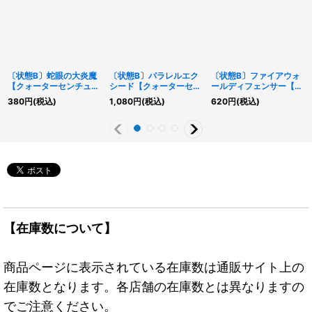
〔状態B〕蛇眼の大炎魔
〔状態B〕パラレルエク
〔状態B〕ファイアウォ
【クォーターセンチュリ
シード【クォーターセン
ールディフェンサー【ク
ーシークレット】
チュリーシークレット】
ォーターセンチュリーシ
380
円
(税込)
1,080
円
(税込)
620
円
(税込)
{LEDE-JP011}《モンス
{QCCU-JP097}《モン
ークレット】{QCCU-
ター》
スター》
JP098}《モンスター》
【在庫数について】
商品ページに表示されている在庫数は通販サイト上の
在庫数となります。各店舗の在庫数とは異なりますの
でご注意ください。