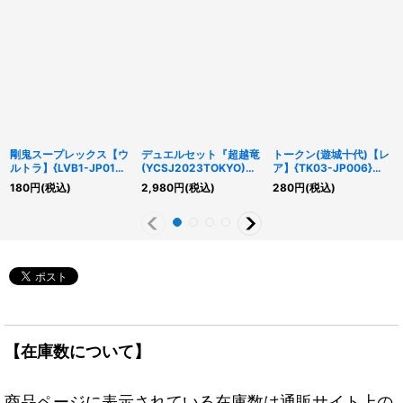
剛鬼スープレックス【ウ
デュエルセット『超越竜
トークン(遊城十代)【レ
ルトラ】{LVB1-JP014}
(YCSJ2023TOKYO)』
ア】{TK03-JP006}
《モンスター》
【-】{-}《その他》
《トークン》
180
円
(税込)
2,980
円
(税込)
280
円
(税込)
【在庫数について】
商品ページに表示されている在庫数は通販サイト上の