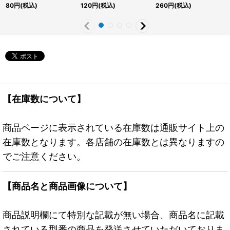
{DBPR-JP004}《モン
{25LP-JP012}《エクシ
{QCCU-JP009}《魔
80
円
(税込)
120
円
(税込)
260
円
(税込)
スター》
ーズ》
法》
【在庫数について】
商品ページに表示されている在庫数は通販サイト上の
在庫数となります。各店舗の在庫数とは異なりますの
でご注意ください。
【商品名と商品画像について】
商品説明欄にて特別な記載が無い場合、商品名に記載
されている型番の商品を発送させていただいておりま