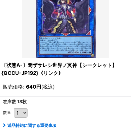
〔状態A-〕閉ザサレシ世界ノ冥神【シークレット】
{QCCU-JP192}《リンク》
販売価格
:
640
円
(税込)
在庫数 18枚
数量
:
返品特約に関する重要事項