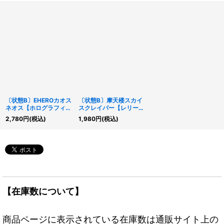
〔状態B〕EHEROカオス
〔状態B〕摩天楼スカイ
ネオス【ホログラフィッ
スクレイパー【レリー
ク】{GLAS-JP036}
フ】{CRV-JP048}《魔
2,780
円
(税込)
1,980
円
(税込)
《融合》
法》
【在庫数について】
商品ページに表示されている在庫数は通販サイト上の