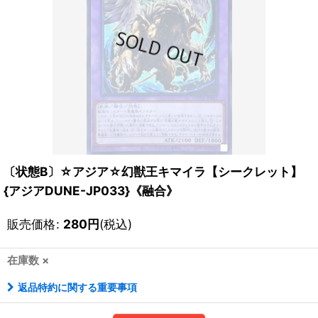
〔状態B〕☆アジア☆幻獣王キマイラ【シークレット】
{アジアDUNE-JP033}《融合》
販売価格
:
280
円
(税込)
在庫数 ×
返品特約に関する重要事項