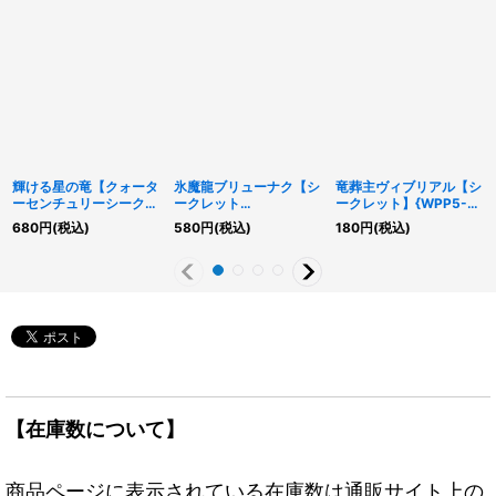
輝ける星の竜【クォータ
氷魔龍ブリューナク【シ
竜葬主ヴィブリアル【シ
ーセンチュリーシークレ
ークレット
ークレット】{WPP5-
ット】{QCDB-JP003}
SPECIALREDVer.】
JP042}《モンスター》
680
円
(税込)
580
円
(税込)
180
円
(税込)
《モンスター》
{25PP-JP024}《シン
クロ》
【在庫数について】
商品ページに表示されている在庫数は通販サイト上の