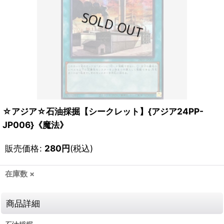
☆アジア☆石油採掘【シークレット】{アジア24PP-
JP006}《魔法》
販売価格
:
280
円
(税込)
在庫数 ×
商品詳細