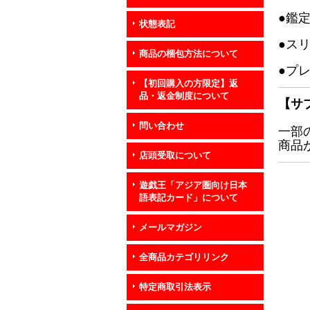
●鑑
状態表記
●ス
商品の梱包方法について
●プ
【初回購入の方限定】返
品・返金制度について
【サ
問い合わせ
一部
商品
店頭受取について
遊戯王「アジア圏向け日本
語表記カード」について
メールマガジン
全商品カテゴリリンク
特定商取引法表示