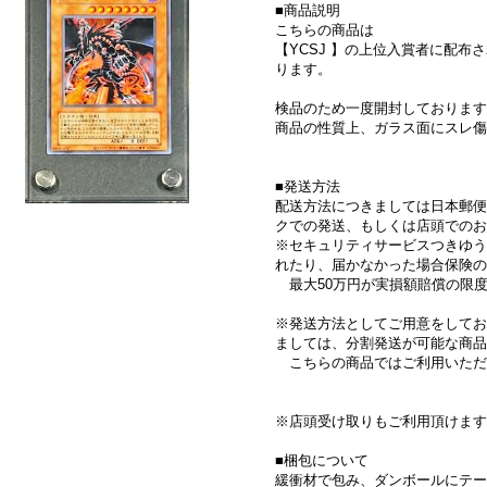
■商品説明
こちらの商品は
【YCSJ 】の上位入賞者に配
ります。
検品のため一度開封しております
商品の性質上、ガラス面にスレ傷
■発送方法
配送方法につきましては日本郵便
クでの発送、もしくは店頭でのお
※セキュリティサービスつきゆう
れたり、届かなかった場合保険
最大50万円が実損額賠償の限
※発送方法としてご用意をしてお
ましては、分割発送が可能な商品
こちらの商品ではご利用いただ
※店頭受け取りもご利用頂けます
■梱包について
緩衝材で包み、ダンボールにテー