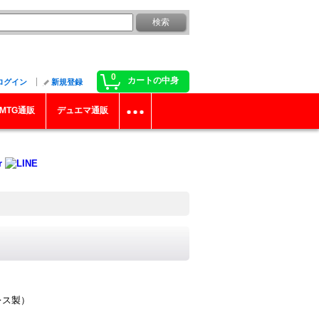
0
カートの中身
ログイン
新規登録
MTG通販
デュエマ通販
レス製）