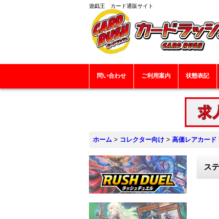
遊戯王 カード通販サイト
問い合わせ
ご利用案内
状態表記
ホーム
>
コレクター向け
>
高価レアカード
ステ