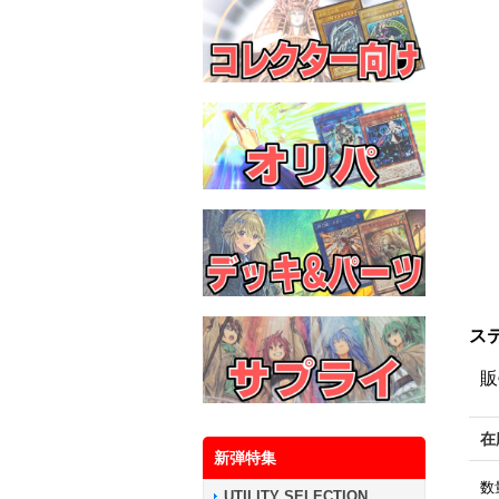
ステ
販
在
新弾特集
数
UTILITY SELECTION