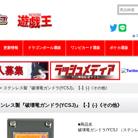
更新情報
ドラゴンボール通販
ワンピカード通販
ポケカ通販
>
ステンレス製『破壊竜ガンドラ(YCSJ)』【-】{-}《その他》
ンレス製『破壊竜ガンドラ(YCSJ)』【-】{-}《その他》
■商品名
破壊竜ガンドラ/YCSJ （ステン