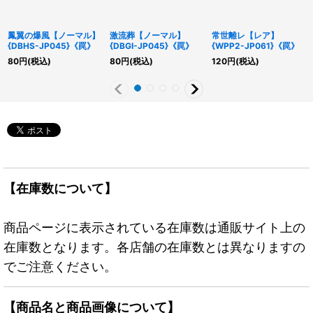
鳳翼の爆風【ノーマル】
激流葬【ノーマル】
常世離レ【レア】
{DBHS-JP045}《罠》
{DBGI-JP045}《罠》
{WPP2-JP061}《罠》
80
円
(税込)
80
円
(税込)
120
円
(税込)
【在庫数について】
商品ページに表示されている在庫数は通販サイト上の
在庫数となります。各店舗の在庫数とは異なりますの
でご注意ください。
【商品名と商品画像について】