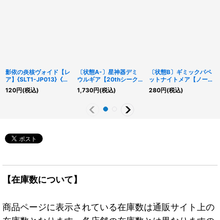
影依の炎核ヴォイド【レ
〔状態A-〕星神器デミ
〔状態B〕ギミックパペ
ア】{SLT1-JP013}《モ
ウルギア【20thシーク
ットナイトメア【ノーマ
ンスター》
レット】{DANE-
ル】{CPZ1-JP009}《モ
120
円
(税込)
1,730
円
(税込)
280
円
(税込)
JP048}《リンク》
ンスター》
【在庫数について】
商品ページに表示されている在庫数は通販サイト上の