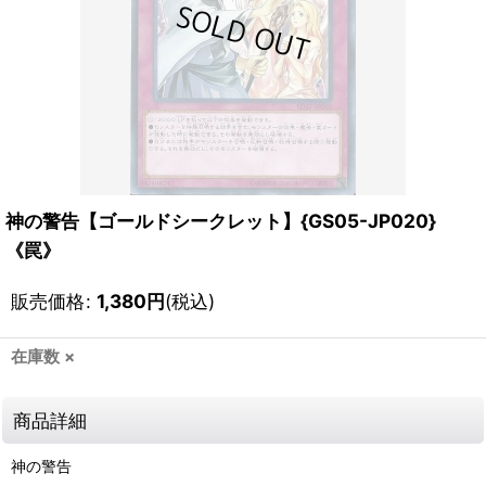
神の警告【ゴールドシークレット】{GS05-JP020}
《罠》
販売価格
:
1,380
円
(税込)
在庫数 ×
商品詳細
神の警告