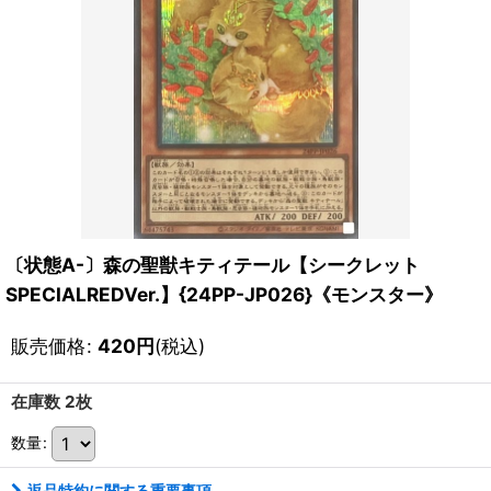
〔状態A-〕森の聖獣キティテール【シークレット
SPECIALREDVer.】{24PP-JP026}《モンスター》
販売価格
:
420
円
(税込)
在庫数 2枚
数量
:
返品特約に関する重要事項