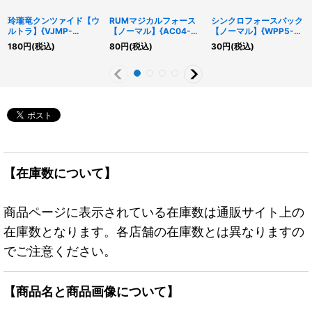
玲瓏竜クンツァイド【ウ
RUMマジカルフォース
シンクロフォースバック
ルトラ】{VJMP-
【ノーマル】{AC04-
【ノーマル】{WPP5-
JP261}《モンスター》
JP025}《魔法》
JP067}《罠》
180
円
(税込)
80
円
(税込)
30
円
(税込)
【在庫数について】
商品ページに表示されている在庫数は通販サイト上の
在庫数となります。各店舗の在庫数とは異なりますの
でご注意ください。
【商品名と商品画像について】