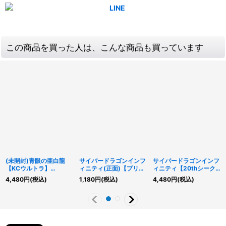
この商品を買った人は、こんな商品も買っています
(未開封)青眼の亜白龍
サイバードラゴンインフ
サイバードラゴンインフ
【KCウルトラ】
ィニティ(正面)【プリズ
ィニティ【20thシーク
{MVPC-JPS00}《モン
マティックシークレッ
レット】{20CP-
4,480
円
(税込)
1,180
円
(税込)
4,480
円
(税込)
スター》
ト】{PAC1-JP021}《エ
JPF04}《エクシーズ》
クシーズ》