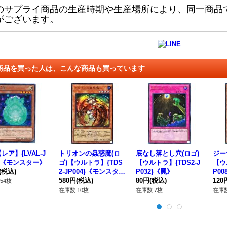
のサプライ商品の生産時期や生産場所により、同一商品
がございます。
商品を買った人は、こんな商品も買っています
レア】{LVAL-J
トリオンの蟲惑魔(ロ
底なし落とし穴(ロゴ)
ジー
7}《モンスター》
ゴ)【ウルトラ】{TDS
【ウルトラ】{TDS2-J
【ウ
(税込)
2-JP004}《モンスタ
P032}《罠》
P0
ー》
580円
(税込)
80円
(税込)
120
54枚
在庫数 10枚
在庫数 7枚
在庫数