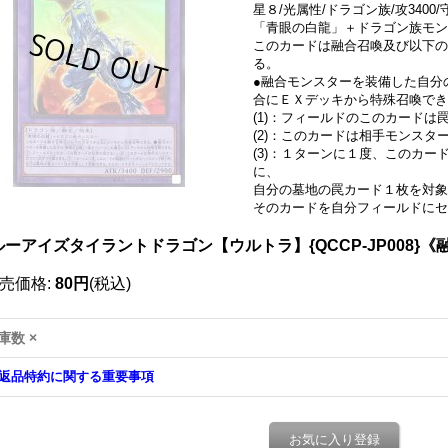
星８/光属性/ドラゴン族/攻3400/守
「青眼の白龍」＋ドラゴン族モン
このカードは融合召喚及び以下の
る。
●融合モンスターを装備した自分
合にＥＸデッキから特殊召喚でき
(1)：フィールドのこのカードは
(2)：このカードは相手モンス
(3)：１ターンに１度、このカ
に、
自分の墓地の罠カード１枚を対象
そのカードを自分フィールドにセ
ルーアイズタイラントドラゴン【ウルトラ】{QCCP-JP008}《
売価格
:
80円
(税込)
庫数 ×
返品特約に関する重要事項
お気に入り登録