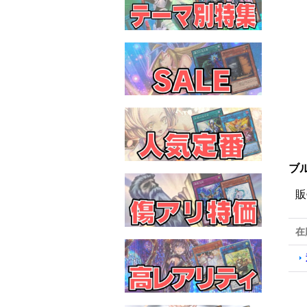
ブ
販
在