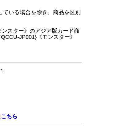
している場合を除き、商品を区別
}《モンスター》のアジア版カード商
CU-JP001}《モンスター》
い。
は
こちら