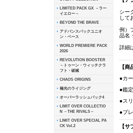
【ア
LIMITED PACK GX －ラー
シー
イエロー－
して
BEYOND THE BRAVE
例）
アドバンスパックユニオ
品名
ン・ベース
WORLD PREMIERE PACK
詳細
2026
REVOLUTION BOOSTER
－トゥーン・ウィッチクラ
【商
フト・破械
●カ
CHAOS ORIGINS
極光のライジング
●鑑
オーバーラッシュパック4
●ス
LIMIT OVER COLLECTIO
N －THE RIVALS－
●プ
LIMIT OVER SPECIAL PA
CK Vol.2
【サ