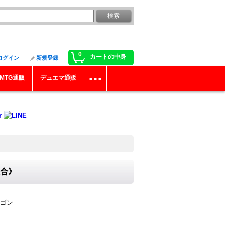
0
カートの中身
ログイン
新規登録
MTG通販
デュエマ通販
融合》
ゴン