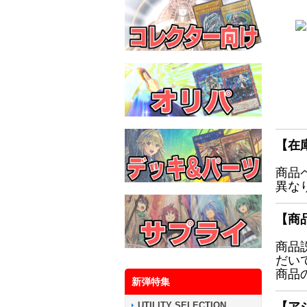
【在
商品
異な
【商
商品
だい
商品
新弾特集
UTILITY SELECTION