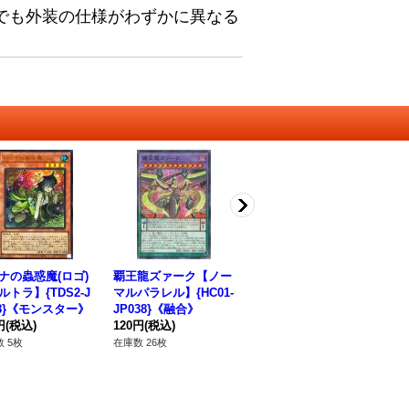
でも外装の仕様がわずかに異なる
ナの蟲惑魔(ロゴ)
覇王龍ズァーク【ノー
JoPUNKMmeスパイ
U
ルトラ】{TDS2-J
マルパラレル】{HC01-
ダー(ロゴ)【ノーマル
ド
08}《モンスター》
JP038}《融合》
パラレル】{QCTB-JP
マ
円
(税込)
120円
(税込)
023}《モンスター》
50円
(税込)
-J
50
 5枚
在庫数 26枚
在庫数 43枚
在庫