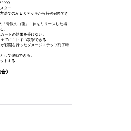
2900
スター
方法でのみＥＸデッキから特殊召喚でき
の「青眼の白龍」１体をリリースした場
る。
罠カードの効果を受けない。
ター全てに１回ずつ攻撃できる。
ードが戦闘を行ったダメージステップ終了時
として発動できる。
ットする。
融合》