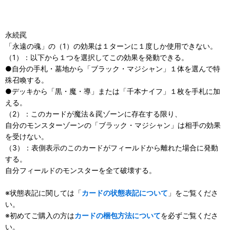
永続罠
「永遠の魂」の（1）の効果は１ターンに１度しか使用できない。
（1）：以下から１つを選択してこの効果を発動できる。
●自分の手札・墓地から「ブラック・マジシャン」１体を選んで特
殊召喚する。
●デッキから「黒・魔・導」または「千本ナイフ」１枚を手札に加
える。
（2）：このカードが魔法＆罠ゾーンに存在する限り、
自分のモンスターゾーンの「ブラック・マジシャン」は相手の効果
を受けない。
（3）：表側表示のこのカードがフィールドから離れた場合に発動
する。
自分フィールドのモンスターを全て破壊する。
※状態表記に関しては「
カードの状態表記について
」をご覧くださ
い。
※初めてご購入の方は
カードの梱包方法について
を必ずご覧くださ
い。