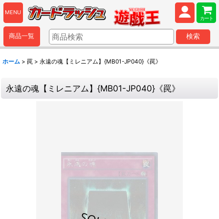
MENU
カート
商品一覧
検索
ホーム
>
罠
>
永遠の魂【ミレニアム】{MB01-JP040}《罠》
永遠の魂【ミレニアム】{MB01-JP040}《罠》