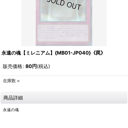
永遠の魂【ミレニアム】{MB01-JP040}《罠》
販売価格
:
80
円
(税込)
在庫数 ×
商品詳細
永遠の魂