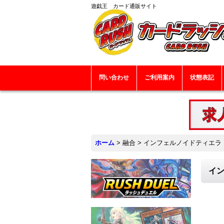
遊戯王 カード通販サイト
問い合わせ
ご利用案内
状態表記
ホーム
>
融合
>
インフェルノイドティエラ【シ
イン