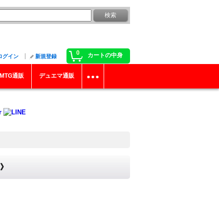
0
カートの中身
ログイン
新規登録
MTG通販
デュエマ通販
合》