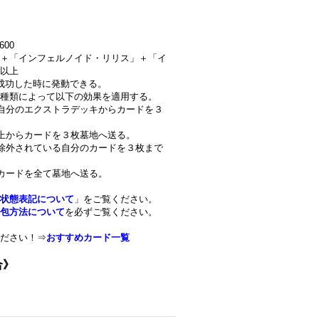
600
＋「インフェルノイド・リリス」＋「イ
以上
成功した時に発動できる。
種類によって以下の効果を適用する。
自分のエクストラデッキからカードを３
上からカードを３枚墓地へ送る。
除外されている自分のカードを３枚まで
カードを全て墓地へ送る。
状態表記について
」をご覧ください。
包方法について
を必ずご覧ください。
ださい！⇒
おすすめカード一覧
合》