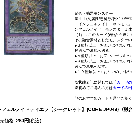
融合・効果モンスター
星１１/炎属性/悪魔族/攻3400/守3
「インフェルノイド・ネヘモス」
ンフェルノイド」モンスター１体
（1）：このカードが融合召喚に
その融合素材としたモンスターの
●３種類以上：お互いはそれぞれ
枚選んで墓地へ送る。
●５種類以上：お互いのデッキの
●８種類以上：お互いはそれぞれ
選んで墓地へ戻す。
●１０種類以上：お互いの手札の
※状態表記に関しては「
カードの
※初めてご購入の方は
カードの梱
他のおすすめカードも是非ご覧く
ンフェルノイドティエラ【シークレット】{CORE-JP049}《融
売価格
:
280円
(税込)