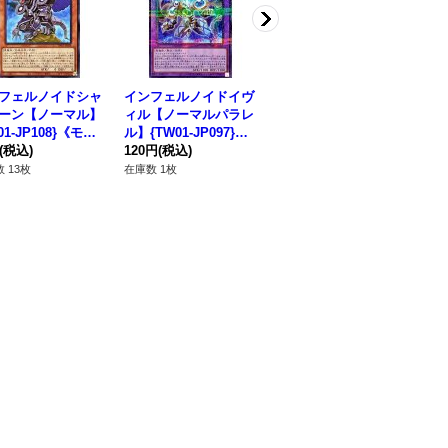
フェルノイドシャ
インフェルノイドイヴ
インフェルノイドフラ
闇
ーン【ノーマル】
ィル【ノーマルパラレ
ッド【ウルトラ】{TW
ス
01-JP108}《モン
ル】{TW01-JP097}
01-JP098}《リンク》
{S
ー》
(税込)
《融合》
120円
(税込)
80円
(税込)
法
28
 13枚
在庫数 1枚
在庫数 21枚
在庫