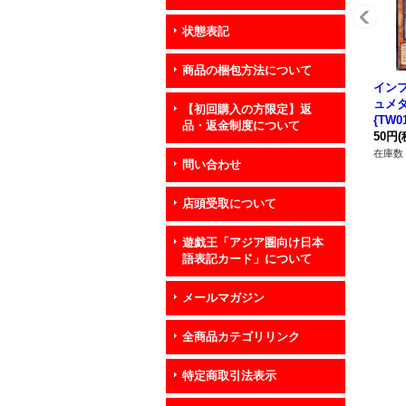
状態表記
商品の梱包方法について
イン
ュメ
【初回購入の方限定】返
{TW0
品・返金制度について
スタ
50円
(
在庫数 
問い合わせ
店頭受取について
遊戯王「アジア圏向け日本
語表記カード」について
メールマガジン
全商品カテゴリリンク
特定商取引法表示