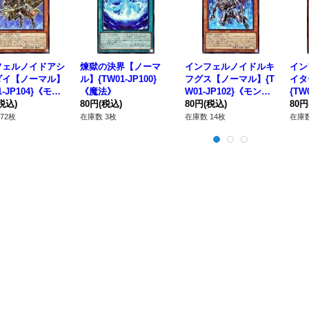
フェルノイドアシ
煉獄の決界【ノーマ
インフェルノイドルキ
イン
ダイ【ノーマル】
ル】{TW01-JP100}
フグス【ノーマル】{T
イタ
1-JP104}《モン
《魔法》
W01-JP102}《モンス
{TW
ー》
税込)
80円
(税込)
ター》
80円
(税込)
スタ
80円
72枚
在庫数 3枚
在庫数 14枚
在庫数