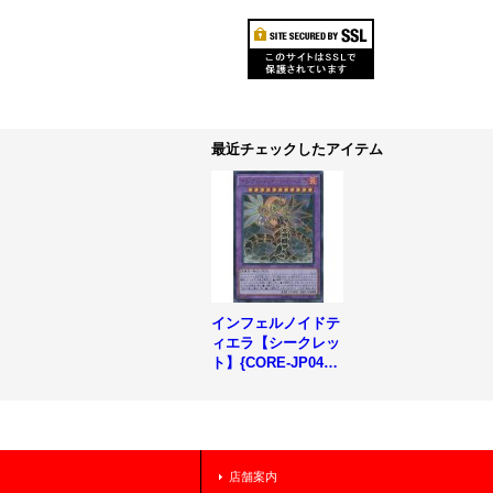
最近チェックしたアイテム
インフェルノイドテ
ィエラ【シークレッ
ト】{CORE-JP049}
《融合》
店舗案内