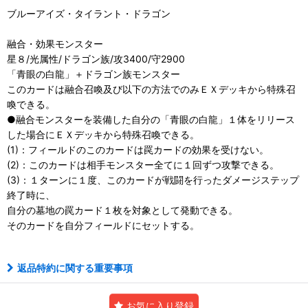
ブルーアイズ・タイラント・ドラゴン
融合・効果モンスター
星８/光属性/ドラゴン族/攻3400/守2900
「青眼の白龍」＋ドラゴン族モンスター
このカードは融合召喚及び以下の方法でのみＥＸデッキから特殊召
喚できる。
●融合モンスターを装備した自分の「青眼の白龍」１体をリリース
した場合にＥＸデッキから特殊召喚できる。
(1)：フィールドのこのカードは罠カードの効果を受けない。
(2)：このカードは相手モンスター全てに１回ずつ攻撃できる。
(3)：１ターンに１度、このカードが戦闘を行ったダメージステップ
終了時に、
自分の墓地の罠カード１枚を対象として発動できる。
そのカードを自分フィールドにセットする。
返品特約に関する重要事項
お気に入り登録