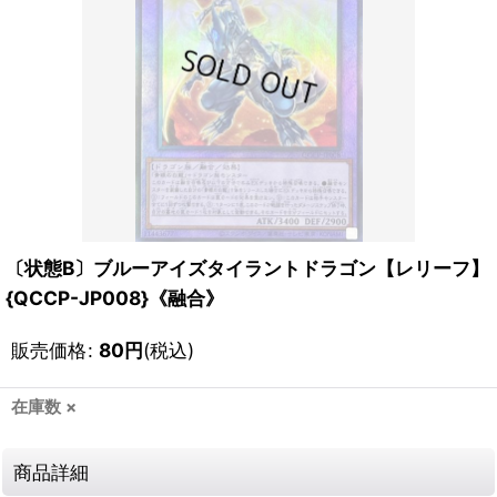
〔状態B〕ブルーアイズタイラントドラゴン【レリーフ】
{QCCP-JP008}《融合》
販売価格
:
80
円
(税込)
在庫数 ×
商品詳細