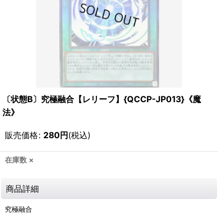
〔状態B〕究極融合【レリーフ】{QCCP-JP013}《魔
法》
販売価格
:
280
円
(税込)
在庫数 ×
商品詳細
究極融合