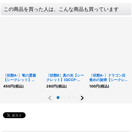
この商品を買った人は、こんな商品も買っています
〔状態A-〕竜の霊廟
〔状態B〕真の光【シー
〔状態A-〕ドラゴン目
【シークレット】
クレット】{QCCP-
覚めの旋律【シークレッ
{QCCP-JP194}《魔
JP014}《罠》
ト】{RC03-JP036}
450
円
(税込)
280
円
(税込)
100
円
(税込)
法》
《魔法》