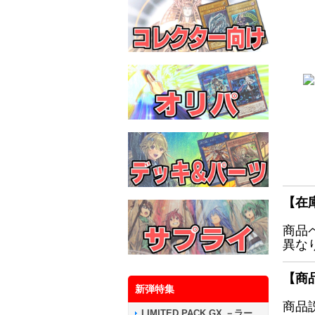
【在
商品
異な
【商
新弾特集
商品
LIMITED PACK GX －ラー