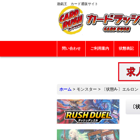
遊戯王 カード通販サイト
問い合わせ
ご利用案内
状態表記
ホーム
>
モンスター
>
〔状態A-〕エルロン【シ
〔状