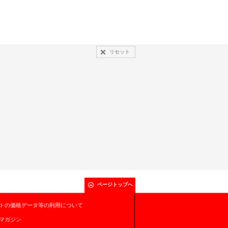
リセット
ページトップへ
トの価格データ等の利用について
マガジン