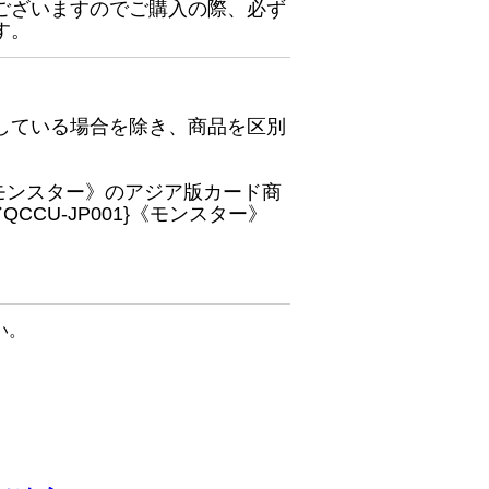
ございますのでご購入の際、必ず
す。
している場合を除き、商品を区別
}《モンスター》のアジア版カード商
CU-JP001}《モンスター》
い。