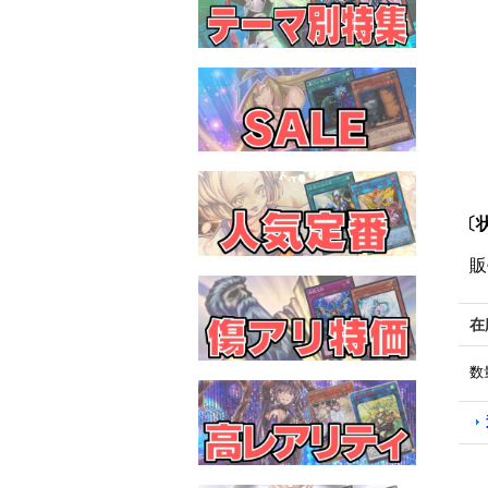
〔状
販
在
数