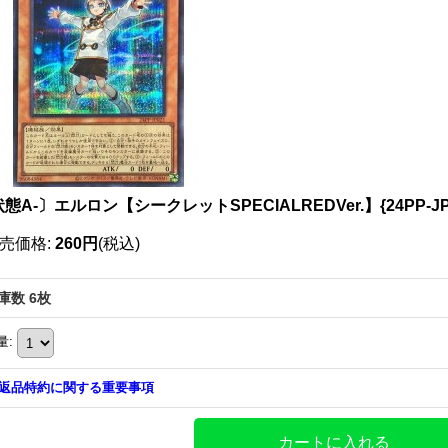
態A-〕エルロン【シークレットSPECIALREDVer.】{24PP-
売価格
:
260円
(税込)
庫数 6枚
量
:
返品特約に関する重要事項