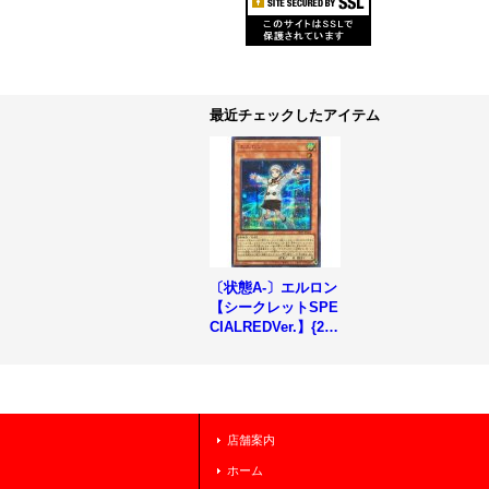
最近チェックしたアイテム
〔状態A-〕エルロン
【シークレットSPE
CIALREDVer.】{24
PP-JP021}《モンス
ター》
店舗案内
ホーム