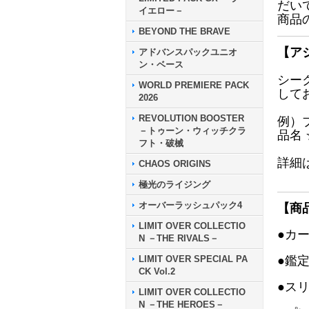
だい
イエロー－
商品
BEYOND THE BRAVE
【ア
アドバンスパックユニオ
ン・ベース
シー
WORLD PREMIERE PACK
して
2026
REVOLUTION BOOSTER
例）
－トゥーン・ウィッチクラ
品名
フト・破械
詳細
CHAOS ORIGINS
極光のライジング
オーバーラッシュパック4
【商
LIMIT OVER COLLECTIO
●カ
N －THE RIVALS－
LIMIT OVER SPECIAL PA
●鑑
CK Vol.2
●ス
LIMIT OVER COLLECTIO
N －THE HEROES－