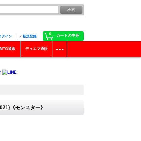
0
カートの中身
ログイン
新規登録
MTG通販
デュエマ通販
P021}《モンスター》