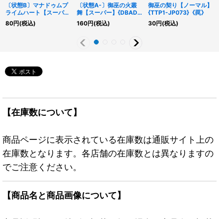
〔状態B〕マナドゥムプ
〔状態A-〕御巫の火叢
御巫の契り【ノーマル】
ライムハート【スーパ
舞【スーパー】{DBAD-
{TTP1-JP073}《罠》
ー】{CYAC-JP043}
JP030}《魔法》
80
円
(税込)
160
円
(税込)
30
円
(税込)
《シンクロ》
【在庫数について】
商品ページに表示されている在庫数は通販サイト上の
在庫数となります。各店舗の在庫数とは異なりますの
でご注意ください。
【商品名と商品画像について】