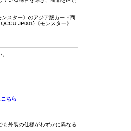
している場合を除き、商品を区別
}《モンスター》のアジア版カード商
CU-JP001}《モンスター》
い。
は
こちら
でも外装の仕様がわずかに異なる