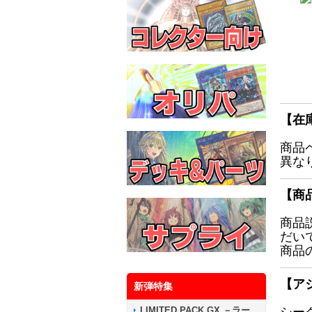
【在
商品
異な
【商
商品
だい
商品
【ア
新弾特集
LIMITED PACK GX －ラー