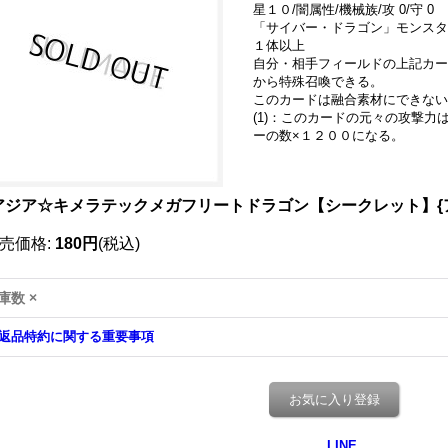
星１０/闇属性/機械族/攻 0/守 0
「サイバー・ドラゴン」モンスタ
１体以上
自分・相手フィールドの上記カー
から特殊召喚できる。
このカードは融合素材にできない
(1)：このカードの元々の攻撃
ーの数×１２００になる。
アジア☆キメラテックメガフリートドラゴン【シークレット】{アジア
売価格
:
180円
(税込)
庫数 ×
返品特約に関する重要事項
お気に入り登録