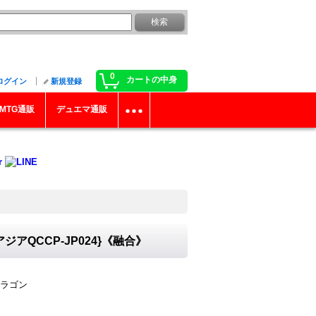
0
カートの中身
ログイン
新規登録
MTG通販
デュエマ通販
QCCP-JP024}《融合》
ラゴン