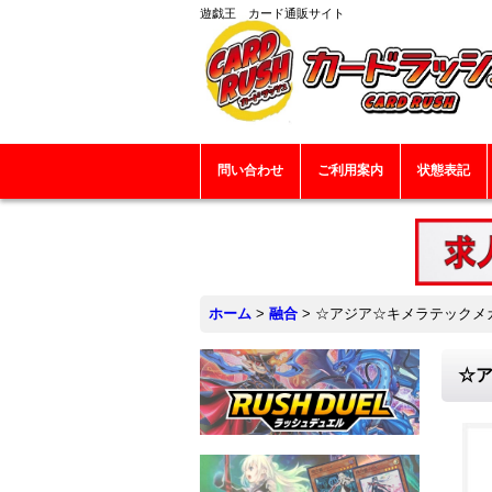
遊戯王 カード通販サイト
問い合わせ
ご利用案内
状態表記
ホーム
>
融合
>
☆アジア☆キメラテックメガ
☆ア