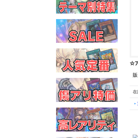
☆
販
在