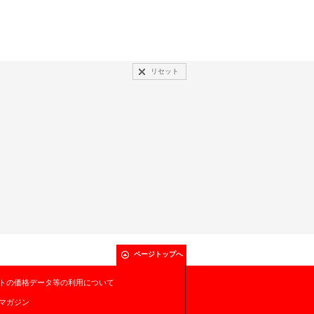
リセット
ページトップへ
トの価格データ等の利用について
マガジン