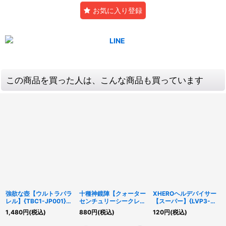
お気に入り登録
この商品を買った人は、こんな商品も買っています
強欲な壺【ウルトラパラ
十種神鏡陣【クォーター
XHEROヘルデバイサー
レル】{TBC1-JP001}
センチュリーシークレッ
【スーパー】{LVP3-
《魔法》
ト】{DUNE-JP064}
JP031}《リンク》
1,480
円
(税込)
880
円
(税込)
120
円
(税込)
《魔法》