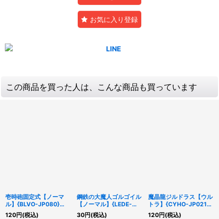
お気に入り登録
この商品を買った人は、こんな商品も買っています
壱時砲固定式【ノーマ
鋼鉄の大魔人ゴルゴイル
魔晶龍ジルドラス【ウル
ル】{BLVO-JP080}
【ノーマル】{LEDE-
トラ】{CYHO-JP021}
《罠》
JP026}《モンスター》
《モンスター》
120
円
(税込)
30
円
(税込)
120
円
(税込)