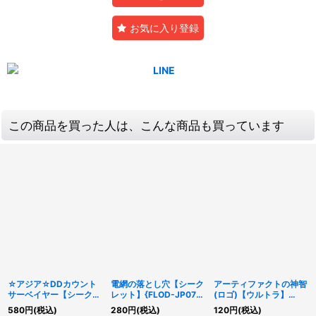
お気に入り登録
この商品を買った人は、こんな商品も買っています
☆アジア☆DDカウント
電網の落とし穴【シーク
アーティファクトの神智
サーベイヤー【シークレ
レット】{FLOD-JP076}
(ロゴ)【ウルトラ】
ット】{アジア25PP-
《罠》
{TDS2-JP036}《罠》
580
円
(税込)
280
円
(税込)
120
円
(税込)
JP014}《モンスター》